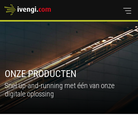
HOME
OVER ONS
WAT DOEN WIJ
ONZE PRODUCTEN
CASES
Snel up-and-running met één van onze
digitale oplossing
UP-TO-DATE
PRODUCTEN
WANTED