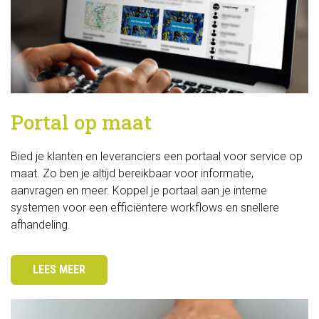
Withuisveld 24
6226 NV Maastricht
088 20 23 900
BEL ONS 
Portal op maat
Bied je klanten en leveranciers een portaal voor service op 
maat. Zo ben je altijd bereikbaar voor informatie,
Blijf op de hoogte! 
aanvragen en meer. Koppel je portaal aan je interne
systemen voor een efficiëntere workflows en snellere
Benieuwd naar onze ontwikkelingen, tips &
afhandeling.
tricks? Schrijf je dan in voor onze
nieuwsbrief!
LEES MEER
IK SCHRIJF ME IN VOOR DE 
NIEUWSBRIEF