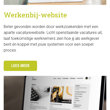
Servicedesk 
Werkenbij-website
Stuur je vragen of technische problemen 
in via onze Servicedesk.
Beter gevonden worden door werkzoekenden met een 
aparte vacaturewebsite. Licht openstaande vacatures uit,
SERVICEDESK 
laat toekomstige werknemers zien hoe jij als werkgever
bent én koppel met jouw systemen voor een soepel
proces.
iManager 
Klik op de link hieronder om in te loggen 
LEES MEER
bij iManager.
IMANAGER 
Contact 